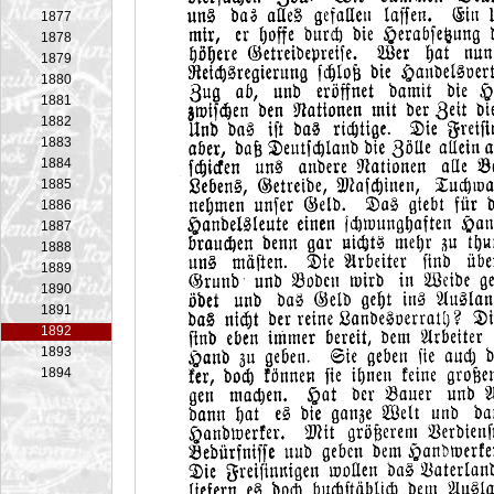
1877
1878
1879
1880
1881
1882
1883
1884
1885
1886
1887
1888
1889
1890
1891
1892
1893
1894