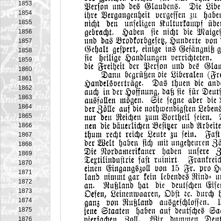
1853
1854
1855
1856
1857
1858
1859
1860
1861
1862
1863
1864
1865
1866
1867
1868
1869
1870
1871
1872
1873
1874
1875
1876